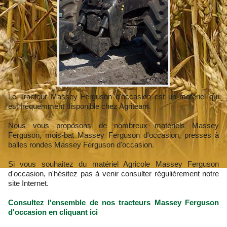
Le Tracteur Massey Ferguson d'occasion est un matériel qui
est fréquemment disponible chez Agriteam.
Nous vous proposons de nombreux matériels Massey
Ferguson, mois-bat Massey Ferguson d'occasion, presses à
balles rondes Massey Ferguson d'occasion.
Si vous souhaitez du matériel Agricole Massey Ferguson
d'occasion, n'hésitez pas à venir consulter régulièrement notre
site Internet.
Consultez l'ensemble de nos tracteurs Massey Ferguson
d'occasion en cliquant ici