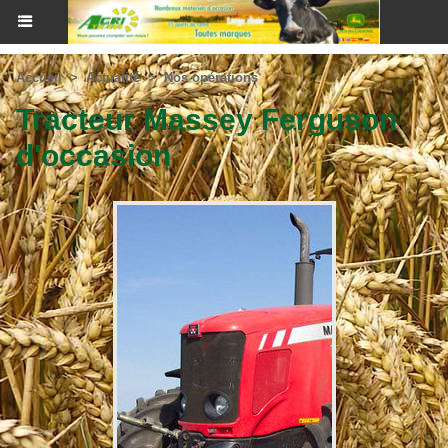
Accueil
>
Actualité
>
Nos opérations
Tracteur Massey Ferguson
d'occasion