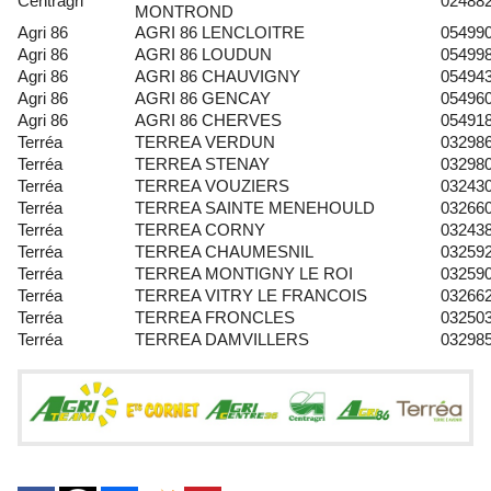
Centragri
024882
MONTROND
Agri 86
AGRI 86 LENCLOITRE
054990
Agri 86
AGRI 86 LOUDUN
054998
Agri 86
AGRI 86 CHAUVIGNY
054943
Agri 86
AGRI 86 GENCAY
054960
Agri 86
AGRI 86 CHERVES
054918
Terréa
TERREA VERDUN
032986
Terréa
TERREA STENAY
032980
Terréa
TERREA VOUZIERS
032430
Terréa
TERREA SAINTE MENEHOULD
032660
Terréa
TERREA CORNY
032438
Terréa
TERREA CHAUMESNIL
032592
Terréa
TERREA MONTIGNY LE ROI
032590
Terréa
TERREA VITRY LE FRANCOIS
032662
Terréa
TERREA FRONCLES
032503
Terréa
TERREA DAMVILLERS
032985