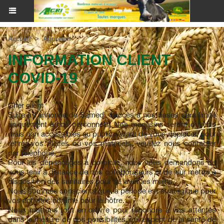
Accueil
>
Agriteam
INFORMATION CLIENT
COVID-19
Cher client
Suite à l'annonce de Samedi, l'accès à nos bases sera limité
uniquement à nos personnels. Nos magasins seront ouverts
mais non accessibles au public. Avant de vous déplacer, pour
retirer vos pièces ou vos matériels, veuillez nous contacter
par téléphone.
Pour les dépannages à domicile, nous vous demandons de
vous tenir à distance de nos collaborateurs et de leur mettre à
disposition des sanitaires pour se laver les mains.
Nous sommes conscients que la période est stratégique pour
vos activités comme pour la nôtre.
Nous mettons tout en œuvre pour répondre à vos attentes
dans la mesure de nos possibilités. Le respect de la santé de