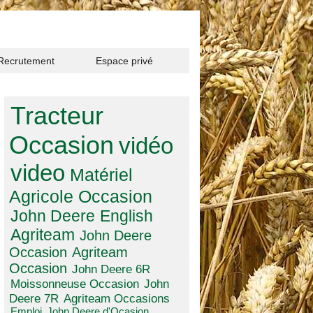
Recrutement
Espace privé
Tracteur
Occasion
vidéo
video
Matériel
Agricole Occasion
John Deere
English
Agriteam
John Deere
Occasion
Agriteam
Occasion
John Deere 6R
Moissonneuse Occasion
John
Deere 7R
Agriteam Occasions
Emploi
John Deere d'Ocasion